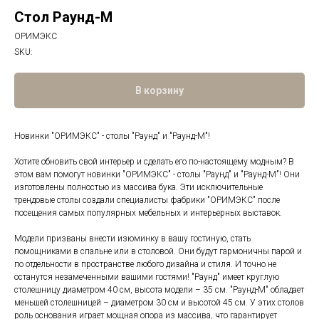
Стол Раунд-М
ОРИМЭКС
SKU:
В корзину
Новинки "ОРИМЭКС" - столы "Раунд" и "Раунд-М"!
Хотите обновить свой интерьер и сделать его по-настоящему модным? В
этом вам помогут новинки "ОРИМЭКС" - столы "Раунд" и "Раунд-М"! Они
изготовлены полностью из массива бука. Эти исключительные
трендовые столы создали специалисты фабрики "ОРИМЭКС" после
посещения самых популярных мебельных и интерьерных выставок.
Модели призваны внести изюминку в вашу гостиную, стать
помощниками в спальне или в столовой. Они будут гармоничны парой и
по отдельности в пространстве любого дизайна и стиля. И точно не
останутся незамеченными вашими гостями! "Раунд" имеет круглую
столешницу диаметром 40 см, высота модели – 35 см. "Раунд-М" обладает
меньшей столешницей – диаметром 30 см и высотой 45 см. У этих столов
роль основания играет мощная опора из массива, что гарантирует