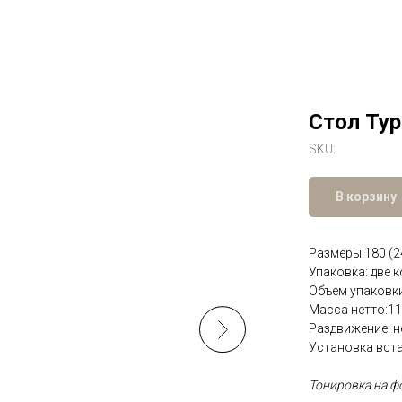
Стол Ту
SKU:
В корзину
Размеры:180 (2
Упаковка: две 
Объем упаковки
Масса нетто:11
Раздвижение: 
Установка вста
Тонировка на фо