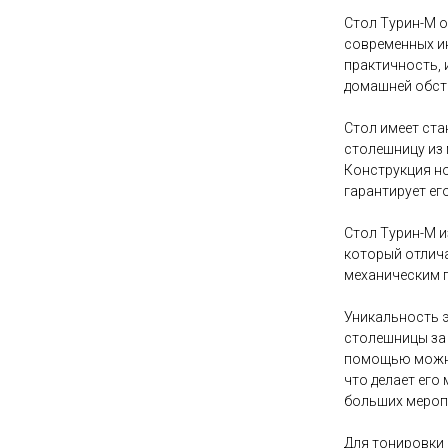
Стол Турин-М о
современных ин
практичность, 
домашней обста
Стол имеет ст
столешницу из 
Конструкция но
гарантирует ег
Стол Турин-М и
который отлич
механическим 
Уникальность 
столешницы за 
помощью можно 
что делает ег
больших меропр
Для тонировки