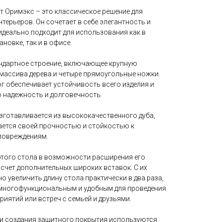
т Оримэкс – это классическое решение для
терьеров. Он сочетает в себе элегантность и
идеально подходит для использования как в
новке, так и в офисе.
андартное строение, включающее крупную
массива дерева и четыре прямоугольные ножки.
г обеспечивает устойчивость всего изделия и
о надежность и долговечность.
зготавливается из высококачественного дуба,
ается своей прочностью и стойкостью к
повреждениям.
этого стола в возможности расширения его
счет дополнительных широких вставок. С их
увеличить длину стола практически в два раза,
о многофункциональным и удобным для проведения
иятий или встреч с семьей и друзьями.
 и создания защитного покрытия используются