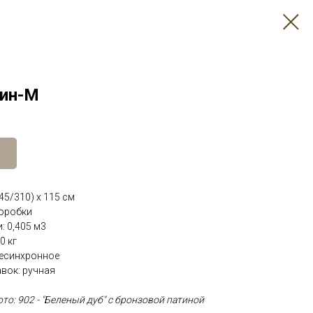
рин-М
45/310) х 115 см
коробки
: 0,405 м3
0 кг
несинхронное
вок: ручная
то: 902 - "Беленый дуб" с бронзовой патиной