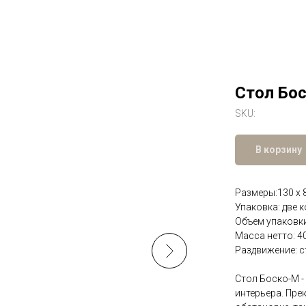
Стол Бо
SKU:
В корзину
Размеры:130 х 
Упаковка: две 
Объем упаковки
Масса нетто: 40
Раздвижение: 
Стол Боско-М -
интерьера. Пре