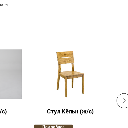
ско-м
/с)
Стул Кёльн (ж/с)
Подробнее