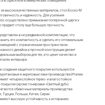
к и в офисе или коммерческих помещениях.
 из высококачественных материалов, стол Боско-М
лговечность и надежность. Для усиления
ыло осуществлено примыкание поперечной царги к
то придает столу еще большую прочность.
редставлен в не раздвижной комплектации, что
анить его компактность и сделать его оптимальным
помещений с ограниченным пространством.
канного дизайна и прочной конструкции делает
деальным выбором для тех, кто ценит качество и
еталях интерьера.
 и создания защитного покрытия используются
иуретановые и акриловые лаки производства Италии.
имеет четырехслойное термо- и влагостойкое
покрытие (кроме тонировки «Светлый дуб»).
лагаются обивочные материалы производства
, Турции, Польши, Китая, Сирии.
 имеют высокую устойчивость к истиранию.