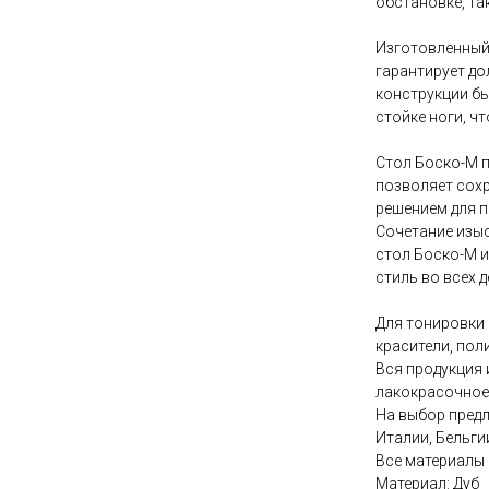
обстановке, та
Изготовленный
гарантирует до
конструкции б
стойке ноги, ч
Стол Боско-М п
позволяет сохр
решением для 
Сочетание изыс
стол Боско-М и
стиль во всех д
Для тонировки
красители, пол
Вся продукция 
лакокрасочное 
На выбор пред
Италии, Бельгии
Все материалы
Материал: Дуб