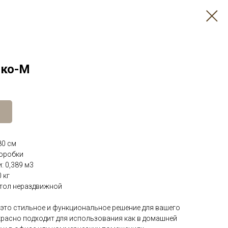
ско-М
80 см
коробки
: 0,389 м3
 кг
стол нераздвижной
 это стильное и функциональное решение для вашего
красно подходит для использования как в домашней