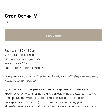
Стол Остин-М
SKU:
В корзину
Размеры: 180 х 110 см
Упаковка: две коробки
Объем упаковки: 0,477 м3
Масса нетто: 74 кг
Раздвижение: нераздвижной
Тонировка на фото: т.020 (Меловой дуб), т.н.м.820 (Черная шагрень),
Керамика2 50 (Равена)
Для тонировки и создания защитного покрытия используются
красители, полиуретановые и акриловые лаки производства Италии.
Вся продукция имеет четырехслойное термо- и влагостойкое
лакокрасочное покрытие (кроме тонировки «Светлый дуб»).
На выбор предлагаются обивочные материалы производства Италии,