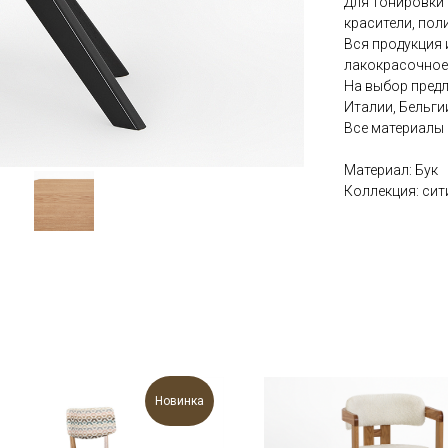
Для тонировки
красители, пол
Вся продукция 
лакокрасочное 
На выбор пред
Италии, Бельгии
Все материалы
Материал: Бук
Коллекция: сит
Новинка