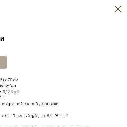
ти
5) х 70 см
 коробка
: 0,133 м3
 кг
вок: ручной способ установки
то: 0 "Светлый дуб", т.н. 876 "Венге"