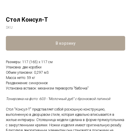
Стол Консул-Т
SKU:
В корзину
Размеры: 117 (165) х 117 см
Упаковка: две коробки
Объем упаковки: 0,297 м3
Масса нетто: 59 кг
Раздвижение: синхронное
Установка вставок: механизм переворота "бабочка"
Тонировка на фото: 603 - "Молочный дуб" c бронзовой патиной
Стол "Консул-Т" представляет собой роскошную конструкцию,
выполненную в дворцовом стиле, которая идеально вписывается в
жилые интерьеры. Столешница модели сделана в форме прямоугольника
с закругленными краями. Ножки изделия имеют оригинальную резьбу.
Благодаря декоративным элементам они становятся похожими на